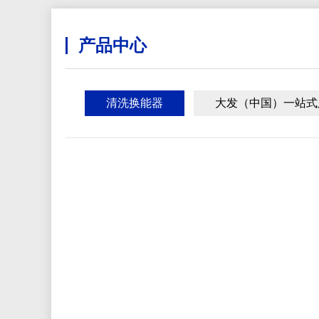
产品中心
清洗换能器
大发（中国）一站式