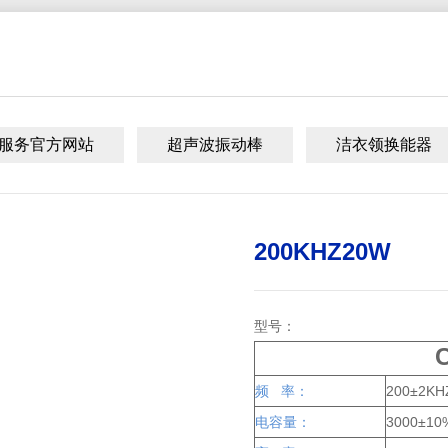
服务官方网站
超声波振动棒
洁衣领换能器
200KHZ20W
型号：
C
频 率：
200±2KH
电容量：
3000±10