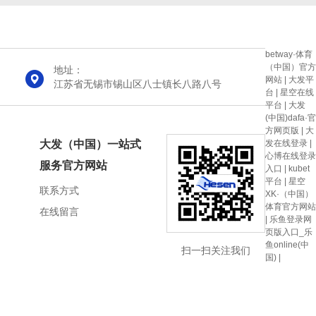
betway·体育
（中国）官方
地址：
网站
|
大发平
江苏省无锡市锡山区八士镇长八路八号
台
|
星空在线
平台
|
大发
(中国)dafa·官
方网页版
|
大
大发（中国）一站式
发在线登录
|
心博在线登录
服务官方网站
入口
|
kubet
平台
|
星空
联系方式
XK·（中国）
体育官方网站
在线留言
|
乐鱼登录网
页版入口_乐
鱼online(中
扫一扫关注我们
国)
|