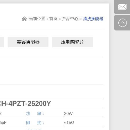
0510-
在线客
当前位置：
首页
»
产品中心
»
清洗换能器
855083
服
企业邮
箱
美容换能器
压电陶瓷片
H-4PZT-25200Y
Z
功 率：
20W
%pF
阻 抗：
≤15Ω