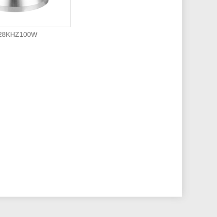
28KHZ100W