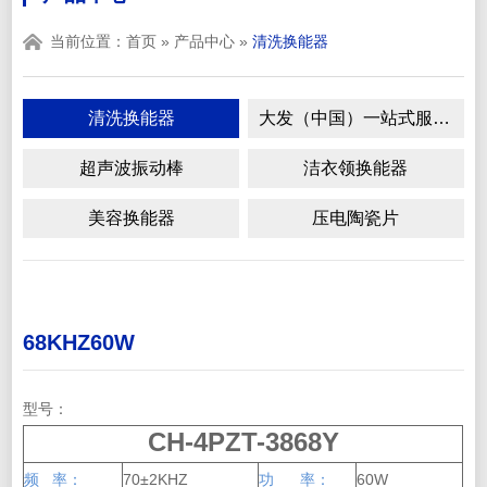
当前位置：
首页
»
产品中心
»
清洗换能器
清洗换能器
大发（中国）一站式服务官方网站
超声波振动棒
洁衣领换能器
美容换能器
压电陶瓷片
68KHZ60W
型号：
CH-4PZT-3868Y
频 率：
70±2KHZ
功 率：
60W