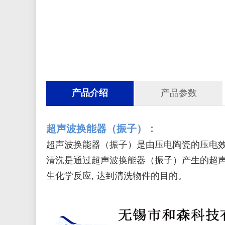
产品介绍
产品参数
超声波换能器（振子）：
超声波换能器（振子）是由压电陶瓷的压电效
清洗是通过超声波换能器（振子）产生的超
生化学反应, 达到清洗物件的目的。