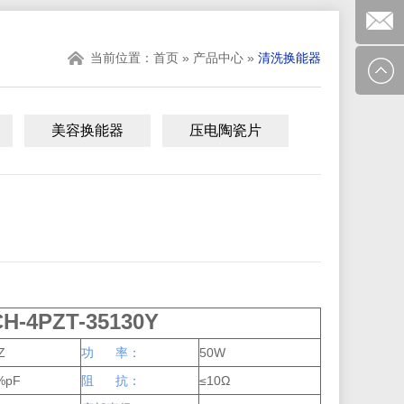
0510-
在线客
当前位置：
首页
»
产品中心
»
清洗换能器
855083
服
企业邮
箱
美容换能器
压电陶瓷片
H-4PZT-35130Y
Z
功 率：
50W
%pF
阻 抗：
≤10Ω