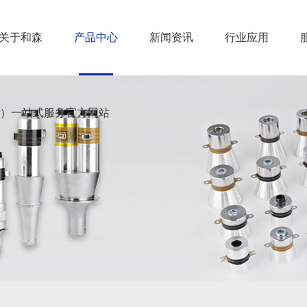
关于和森
产品中心
新闻资讯
行业应用
）一站式服务官方网站