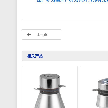
上一条
相关产品