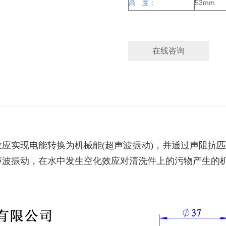
高 度：
53mm
在线咨询
应实现电能转换为机械能(超声波振动)，并通过声阻抗
声波振动，
在水中发生空化效应对清洗件上的污物产生的机