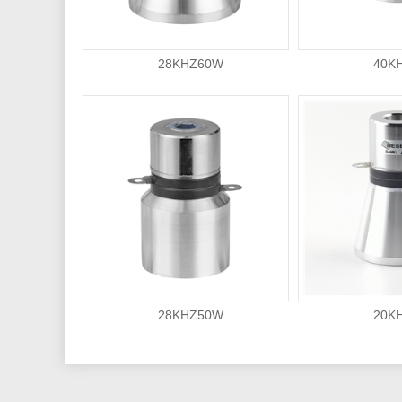
28KHZ60W
40K
28KHZ50W
20K